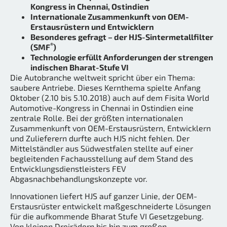
Kongress in Chennai, Ostindien
Internationale Zusammenkunft von OEM-
Erstausrüstern und Entwicklern
Besonderes gefragt – der HJS-Sintermetallfilter
®
(SMF
)
Technologie erfüllt Anforderungen der strengen
indischen Bharat-Stufe VI
Die Autobranche weltweit spricht über ein Thema:
saubere Antriebe. Dieses Kernthema spielte Anfang
Oktober (2.10 bis 5.10.2018) auch auf dem Fisita World
Automotive-Kongress in Chennai in Ostindien eine
zentrale Rolle. Bei der größten internationalen
Zusammenkunft von OEM-Erstausrüstern, Entwicklern
und Zulieferern durfte auch HJS nicht fehlen. Der
Mittelständler aus Südwestfalen stellte auf einer
begleitenden Fachausstellung auf dem Stand des
Entwicklungsdienstleisters FEV
Abgasnachbehandlungskonzepte vor.
Innovationen liefert HJS auf ganzer Linie, der OEM-
Erstausrüster entwickelt maßgeschneiderte Lösungen
für die aufkommende Bharat Stufe VI Gesetzgebung.
Von kleinen Dreirädern bis hin zum großen