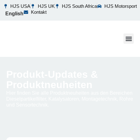
HJS USA
HJS UK
HJS South Africa
HJS Motorsport
Kontakt
English
Produkt-Updates &
Produktneuheiten
Hier finden Sie alle Produktneuheiten aus den Bereichen
Dieselpartikelfilter, Katalysatoren, Montagetechnik, Rohre
und Sensortechnik.