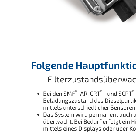
Folgende Hauptfunktio
Filterzustandsüberwac
®
®
®
Bei den SMF
-AR, CRT
– und SCRT
Beladungszustand des Dieselpartike
mittels unterschiedlicher Sensore
Das System wird permanent auch a
überwacht. Bei Bedarf erfolgt ein 
mittels eines Displays oder über K