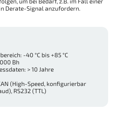
lgen, um bei Bedarf, z.B. im Fall einer
ein Derate-Signal anzufordern.
ereich: -40 °C bis +85 °C
.000 Bh
ssdaten: > 10 Jahre
 CAN (High-Speed, konfigurierbar
ud), RS232 (TTL)