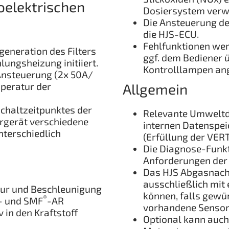
elektrischen
Dosiersystem verw
Die Ansteuerung de
die HJS-ECU.
Fehlfunktionen wer
eneration des Filters
ggf. dem Bediener ü
ungsheizung initiiert.
Kontrolllampen ang
Ansteuerung (2x 50A/
mperatur der
Allgemein
chaltzeitpunktes der
Relevante Umweltd
rgerät verschiedene
internen Datenspeic
nterschiedlich
(Erfüllung der VER
Die Diagnose-Funkt
Anforderungen der 
Das HJS Abgasnach
ausschließlich mit 
ur und Beschleunigung
können, falls gewün
®
- und SMF
-AR
vorhandene Sensor
 in den Kraftstoff
Optional kann auc