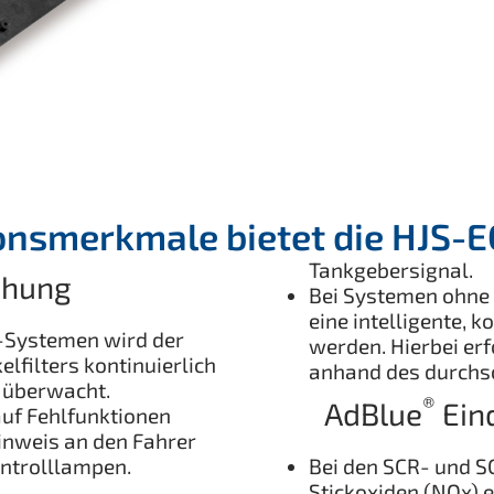
nsmerkmale bietet die HJS-E
Tankgebersignal.
hung
Bei Systemen ohne 
eine intelligente, 
-Systemen wird der
werden. Hierbei er
lfilters kontinuierlich
anhand des durchsc
n überwacht.
®
AdBlue
Ein
uf Fehlfunktionen
Hinweis an den Fahrer
ontrolllampen.
Bei den SCR- und S
Stickoxiden (NOx) e