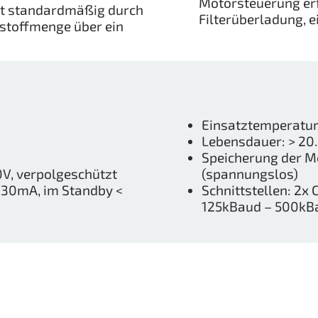
Motorsteuerung erfo
gt standardmäßig durch
Filterüberladung, 
stoffmenge über ein
Einsatztemperaturb
Lebensdauer: > 20
Speicherung der Me
V, verpolgeschützt
(spannungslos)
130mA, im Standby <
Schnittstellen: 2x
125kBaud – 500kBa