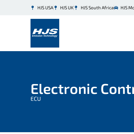
HJS USA
HJS UK
HJS South Africa
HJS M
Electronic Cont
ECU