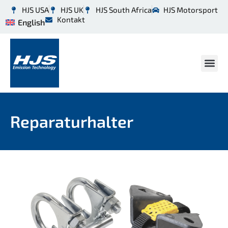
HJS USA
HJS UK
HJS South Africa
HJS Motorsport
Kontakt
English
Reparaturhalter