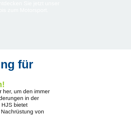
ntdecken Sie jetzt unser
bis zum Motorsport.
ng für
n!
r her, um den immer
derungen in der
 HJS bietet
 Nachrüstung von