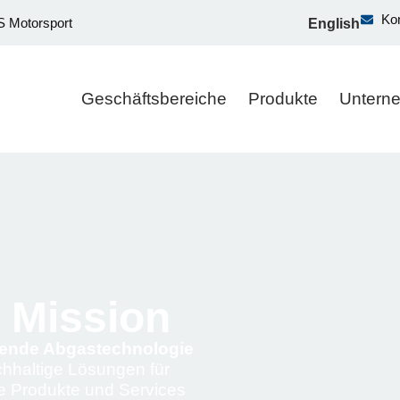
Ko
 Motorsport
English
Geschäftsbereiche
Produkte
Untern
r Mission
hrende Abgastechnologie
hhaltige Lösungen für
ge Produkte und Services