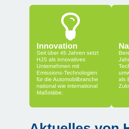
Innovation
Na
Seit über 45 Jahren setzt
Bere
HJS als innovatives
Jah
Unternehmen mit
Tech
Emissions-Technologien
umwe
für die Automobilbranche
als 
national wie international
Zuku
Maßstäbe.
Aktuelles von 