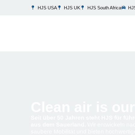
HJS USA
HJS UK
HJS South Africa
HJS
Clean air is ou
Seit über 50 Jahren steht HJS für fü
aus dem Sauerland.
Wir entwickeln nac
saubere Mobilität und bieten hochwerti