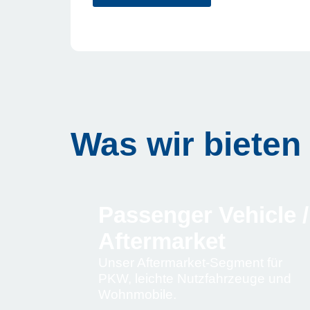
Was wir bieten
Passenger Vehicle /
Aftermarket
Unser Aftermarket-Segment für
PKW, leichte Nutzfahrzeuge und
Wohnmobile.