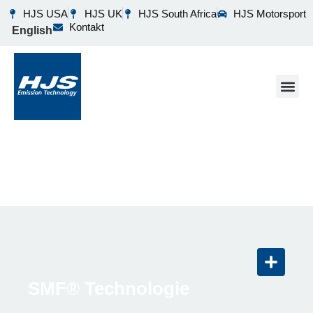
HJS USA
HJS UK
HJS South Africa
HJS Motorsport
Kontakt
English
SMF® Produkte
SMF® Technologie