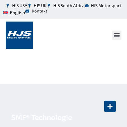
HJS USA
HJS UK
HJS South Africa
HJS Motorsport
Kontakt
English
Anwendungen
SMF® Technologie