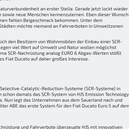
aturverbundenheit an erster Stelle. Gerade jetzt lockt wieder
en sowie neue Menschen kennenzulernen. Eben dieser Wunsch
 einen fahlen Beigeschmack bekommen. Unter dem
n Städten möchte niemand an Fahrverboten in Umweltzonen
sich den Besitzern von Wohnmobilen der Einbau einer SCR-
egen viel Wert auf Umwelt und Natur wollen möglichst
hema SCR-Nachrüstung analog EURO 6 Abgas-Werten stößt
s Fiat Ducato auf daher großes Interesse.
 Selective-Catalytic-Reduction-Systeme (SCR-Systeme) in
ach schon damals das SCR-System von HJS Emission Technology
us. Nun legt das Unternehmen aus dem Sauerland nach und
eilter ABE das erste System für den Fiat Ducato Euro 5 auf de
chrüstung und Fahrverbote überzeugte HJS mit innovativen