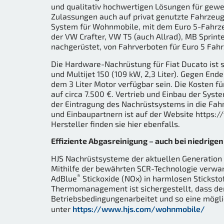
und qualitativ hochwertigen Lösungen für gew
Zulassungen auch auf privat genutzte Fahrzeug
System für Wohnmobile, mit dem Euro 5-Fahrze
der VW Crafter, VW T5 (auch Allrad), MB Sprinte
nachgerüstet, von Fahrverboten für Euro 5 F
Die Hardware-Nachrüstung für Fiat Ducato ist sof
und Multijet 150 (109 kW, 2,3 Liter). Gegen En
dem 3 Liter Motor verfügbar sein. Die Kosten f
auf circa 7.500 €. Vertrieb und Einbau der Sys
der Eintragung des Nachrüstsystems in die Fa
und Einbaupartnern ist auf der Website https
Hersteller finden sie hier ebenfalls.
Effiziente Abgasreinigung – auch bei niedrige
HJS Nachrüstsysteme der aktuellen Generation si
Mithilfe der bewährten SCR-Technologie verwan
®
AdBlue
Stickoxide (NOx) in harmlosen Stickst
Thermomanagement ist sichergestellt, dass de
Betriebsbedingungenarbeitet und so eine mögli
unter
https://www.hjs.com/wohnmobile/