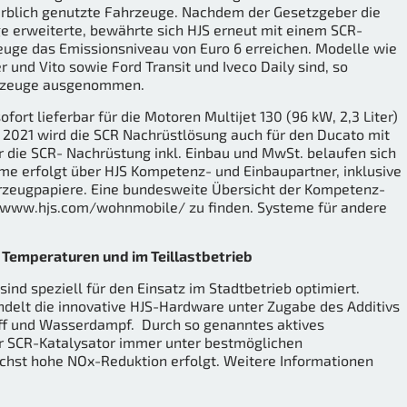
erblich genutzte Fahrzeuge. Nachdem der Gesetzgeber die
e erweiterte, bewährte sich HJS erneut mit einem SCR-
uge das Emissionsniveau von Euro 6 erreichen. Modelle wie
r und Vito sowie Ford Transit und Iveco Daily sind, so
ahrzeuge ausgenommen.
ort lieferbar für die Motoren Multijet 130 (96 kW, 2,3 Liter)
de 2021 wird die SCR Nachrüstlösung auch für den Ducato mit
ür die SCR- Nachrüstung inkl. Einbau und MwSt. belaufen sich
teme erfolgt über HJS Kompetenz- und Einbaupartner, inklusive
hrzeugpapiere. Eine bundesweite Übersicht der Kompetenz-
://www.hjs.com/wohnmobile/ zu finden. Systeme für andere
n Temperaturen und im Teillastbetrieb
nd speziell für den Einsatz im Stadtbetrieb optimiert.
delt die innovative HJS-Hardware unter Zugabe des Additivs
off und Wasserdampf. Durch so genanntes aktives
r SCR-Katalysator immer unter bestmöglichen
chst hohe NOx-Reduktion erfolgt. Weitere Informationen