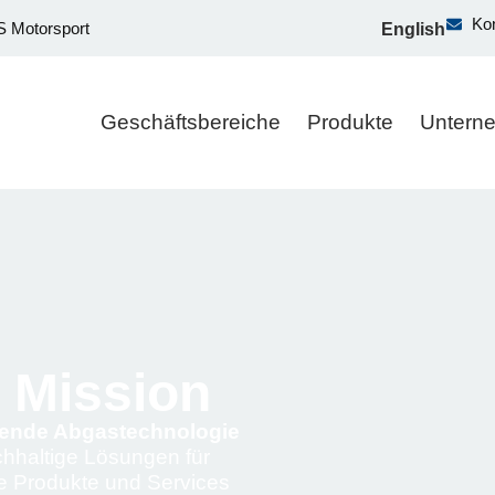
Ko
 Motorsport
English
Geschäftsbereiche
Produkte
Untern
r Mission
hrende Abgastechnologie
hhaltige Lösungen für
ge Produkte und Services