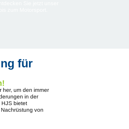
ntdecken Sie jetzt unser
bis zum Motorsport.
ng für
n!
r her, um den immer
derungen in der
 HJS bietet
 Nachrüstung von