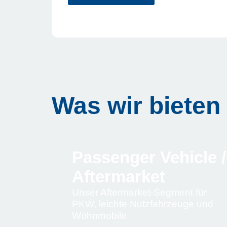
Was wir bieten
Passenger Vehicle /
Aftermarket
Unser Aftermarket-Segment für
PKW, leichte Nutzfahrzeuge und
Wohnmobile.