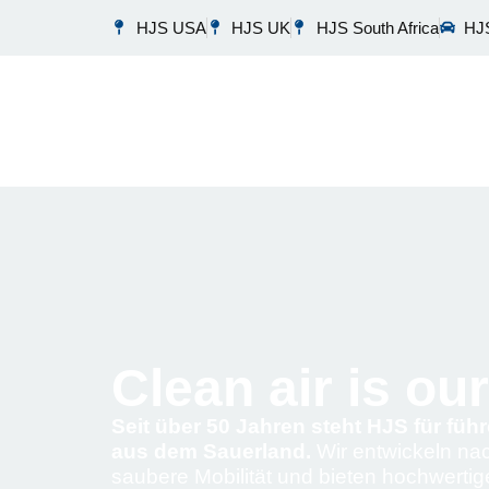
HJS USA
HJS UK
HJS South Africa
HJS
Clean air is ou
Seit über 50 Jahren steht HJS für fü
aus dem Sauerland.
Wir entwickeln nac
saubere Mobilität und bieten hochwerti