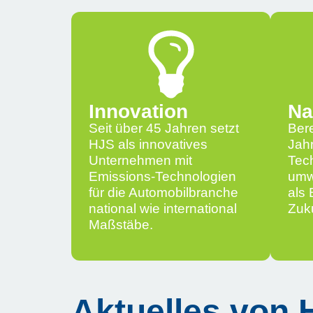
Innovation
Na
Seit über 45 Jahren setzt
Bere
HJS als innovatives
Jah
Unternehmen mit
Tech
Emissions-Technologien
umwe
für die Automobilbranche
als 
national wie international
Zuku
Maßstäbe.
Aktuelles von 